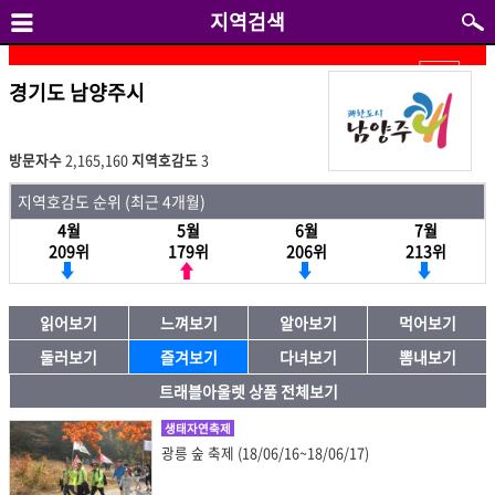
지역검색
경기도 남양주시
방문자수
2,165,160
지역호감도
3
지역호감도 순위 (최근 4개월)
4월
5월
6월
7월
209위
179위
206위
213위
읽어보기
느껴보기
알아보기
먹어보기
둘러보기
즐겨보기
다녀보기
뽐내보기
트래블아울렛 상품 전체보기
생태자연축제
광릉 숲 축제 (18/06/16~18/06/17)