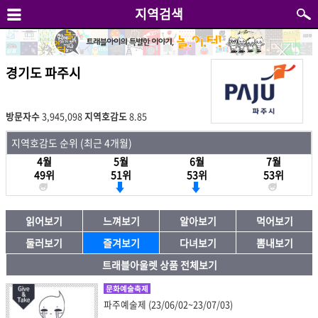
지역검색
경기도 파주시
방문자수
3,945,098
지역호감도
8.85
지역호감도 순위 (최근 4개월)
4월
5월
6월
7월
49위
51위
53위
53위
읽어보기
느껴보기
알아보기
먹어보기
둘러보기
즐겨보기
다녀보기
뽐내보기
트래블아울렛 상품 전체보기
문화예술축제
파주예술제 (23/06/02~23/07/03)