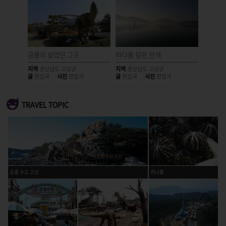
공룡이 살았던 그곳
바다를 덮은 안개
흔적 없
지역
경상남도 고성군
지역
경상남도 고성군
지역
경상
글
편집국
사진
편집국
글
편집국
사진
편집국
글
편집국
TRAVEL TOPIC
공룡 수도 고성
취나물