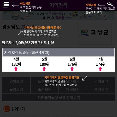
메뉴버튼
지역검색
지역검색
로그인,전체메뉴등
원하는 지역의 관광정보를
항목 확인
한눈에 다보기
경상남도 고성군
지역기반의 트래블피플 활동지수
관광정보에 대한 트래블피플
반응 수치 (월간 단위 업데이트)
방문자수
2,069,963
지역호감도
1.46
방문자수
2,069,963
지역호감도
1.46
지역 호감도 순위 (최근 4개월)
지역호감도 순위 (최근 4개월)
4월
5월
6월
7월
4월
5월
6월
7월
182위
180위
176위
174위
182위
180위
176위
174위
지역기반의 표준화된 관광지표
읽어보기
느껴보기
알아보기
먹어보기
지역호감도 순위를
월간 단위로 시각화한 데이터
둘러보기
즐겨보기
다녀보기
뽐내보기
트래블아울렛 상품 전체보기
읽어보기