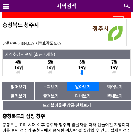
지역검색
충청북도 청주시
방문자수
5,884,059
지역호감도
9.69
지역호감도 순위 (최근 4개월)
4월
5월
6월
7월
14위
14위
16위
16위
읽어보기
느껴보기
알아보기
먹어보기
둘러보기
즐겨보기
다녀보기
뽐내보기
트래블아울렛 상품 전체보기
충청북도의 심장 청주
충청도는 고려 시대 이후 충주와 청주의 앞글자를 따와 만들어진 지명이다.
이를 보면 청주가 충청도에서 중요한 위치란 걸 실감할 수 있다. 실제로 청주