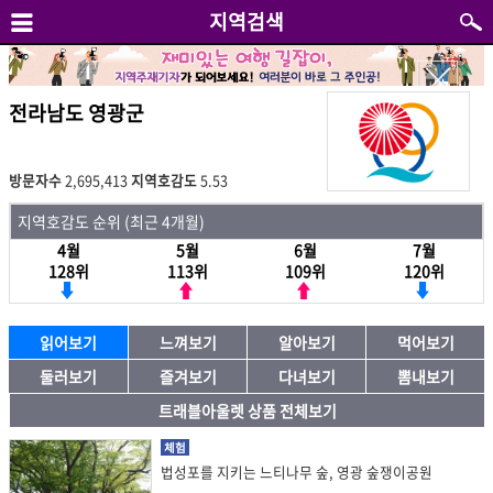
지역검색
전라남도 영광군
방문자수
2,695,413
지역호감도
5.53
지역호감도 순위 (최근 4개월)
4월
5월
6월
7월
128위
113위
109위
120위
읽어보기
느껴보기
알아보기
먹어보기
둘러보기
즐겨보기
다녀보기
뽐내보기
트래블아울렛 상품 전체보기
체험
법성포를 지키는 느티나무 숲, 영광 숲쟁이공원