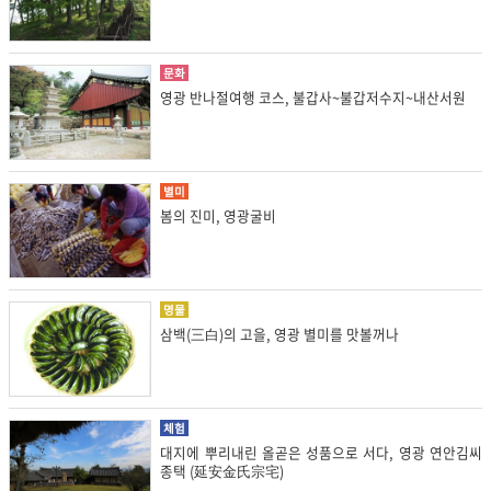
문화
영광 반나절여행 코스, 불갑사~불갑저수지~내산서원
별미
봄의 진미, 영광굴비
명물
삼백(三白)의 고을, 영광 별미를 맛볼꺼나
체험
대지에 뿌리내린 올곧은 성품으로 서다, 영광 연안김씨
종택 (延安金氏宗宅)