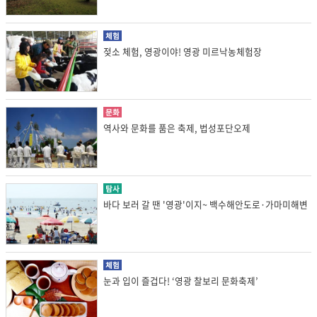
체험
젖소 체험, 영광이야! 영광 미르낙농체험장
문화
역사와 문화를 품은 축제, 법성포단오제
탐사
바다 보러 갈 땐 '영광'이지~ 백수해안도로·가마미해변
체험
눈과 입이 즐겁다! ‘영광 찰보리 문화축제’