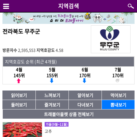
지역검색
전라북도 무주군
방문자수
2,595,553
지역호감도
4.58
지역호감도 순위 (최근 4개월)
4월
5월
6월
7월
145위
155위
170위
170위
읽어보기
느껴보기
알아보기
먹어보기
둘러보기
즐겨보기
다녀보기
뽐내보기
트래블아울렛 상품 전체보기
가을(9월~11월)
고추