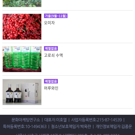
가을(9월~11월)
오미자
제철없음
고로쇠 수액
제철없음
머루와인