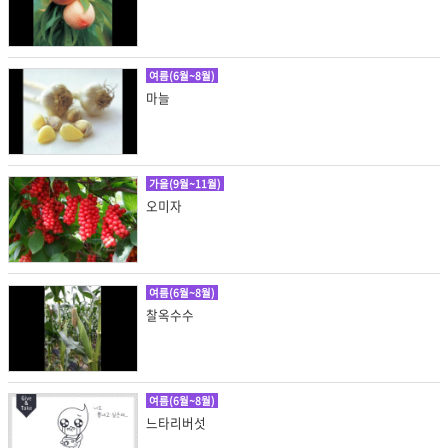
여름(6월~8월)
마늘
가을(9월~11월)
오미자
여름(6월~8월)
찰옥수수
여름(6월~8월)
느타리버섯