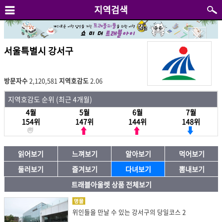
지역검색
서울특별시 강서구
방문자수
2,120,581
지역호감도
2.06
지역호감도 순위 (최근 4개월)
4월
5월
6월
7월
154위
147위
144위
148위
읽어보기
느껴보기
알아보기
먹어보기
둘러보기
즐겨보기
다녀보기
뽐내보기
트래블아울렛 상품 전체보기
명물
위인들을 만날 수 있는 강서구의 당일코스 2