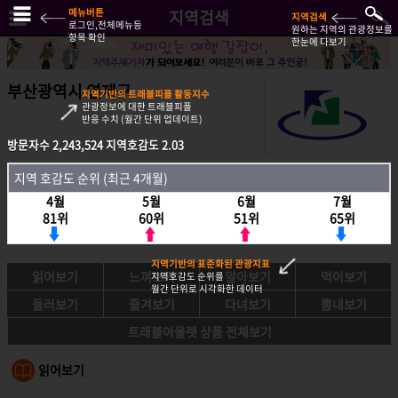
메뉴버튼
지역검색
지역검색
로그인,전체메뉴등
원하는 지역의 관광정보를
항목 확인
한눈에 다보기
부산광역시 연제구
지역기반의 트래블피플 활동지수
관광정보에 대한 트래블피플
반응 수치 (월간 단위 업데이트)
방문자수
2,243,524
지역호감도
2.03
방문자수
2,243,524
지역호감도
2.03
지역 호감도 순위 (최근 4개월)
지역호감도 순위 (최근 4개월)
4월
5월
6월
7월
4월
5월
6월
7월
81위
60위
51위
65위
81위
60위
51위
65위
지역기반의 표준화된 관광지표
읽어보기
느껴보기
알아보기
먹어보기
지역호감도 순위를
월간 단위로 시각화한 데이터
둘러보기
즐겨보기
다녀보기
뽐내보기
트래블아울렛 상품 전체보기
읽어보기