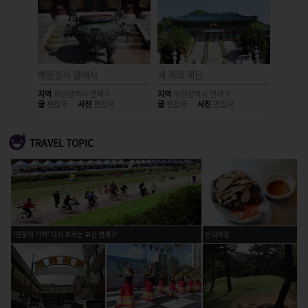
혜원정사 앞에서
세 개의 계단
푸른 그
지역
부산광역시 연제구
지역
부산광역시 연제구
지역
부산
글
편집국
사진
편집국
글
편집국
사진
편집국
글
편집국
TRAVEL TOPIC
‘연꽃의 기억’ 다시 흐르는 부산 연제구
순대막장