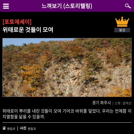
느껴보기 (스토리텔링)
[포토에세이]
위태로운 것들이 모여
경기 파주시
| 스팟 : 감악산
위태로이 뿌리를 내린 것들이 모여 기어코 바위를 덮었다. 우리는 언제쯤 이
치열함을 닮을 수 있을까.
글
| 사진
편집국
편집국